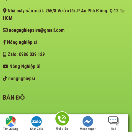
Nhà máy sản xuất: 255/8 Vườn lài .P An Phú Đông. Q.12 Tp
HCM
nongnghiepsivn@gmail.com
Nông nghiệp sỉ
Zalo: 0986 039 129
Nông Nghiệp Sỉ
nongnghiepsi
BẢN ĐỒ
Gọi điện
Tìm đường
Chat Zalo
Messenger
SMS