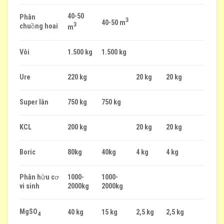
40-50
Phân
3
40-50 m
3
chuồng hoai
m
Vôi
1.500 kg
1.500 kg
Ure
220 kg
20 kg
20 kg
Super lân
750 kg
750 kg
KCL
200 kg
20 kg
20 kg
Boric
80kg
40kg
4 kg
4 kg
Phân hữu cơ
1000-
1000-
vi sinh
2000kg
2000kg
MgSO
40 kg
15 kg
2,5 kg
2,5 kg
4