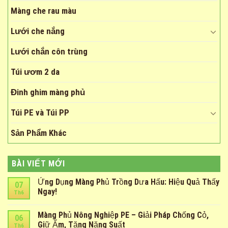
Màng che rau màu
Lưới che nắng
Lưới chắn côn trùng
Túi ươm 2 da
Đinh ghim màng phủ
Túi PE và Túi PP
Sản Phẩm Khác
BÀI VIẾT MỚI
Ứng Dụng Màng Phủ Trồng Dưa Hấu: Hiệu Quả Thấy
07
Ngay!
Th6
Màng Phủ Nông Nghiệp PE – Giải Pháp Chống Cỏ,
06
Giữ Ẩm, Tăng Năng Suất
Th6