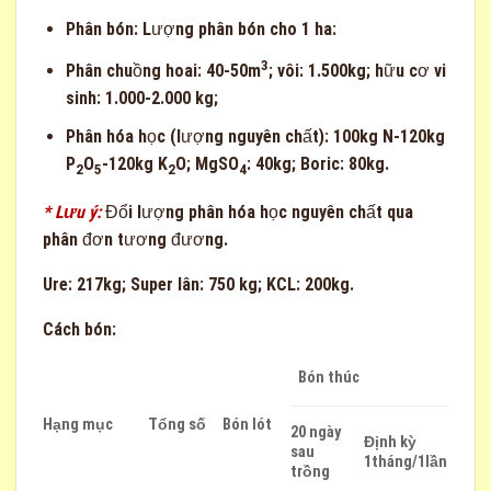
Phân bón: Lượng phân bón cho 1 ha:
3
Phân chuồng hoai: 40-50m
; vôi: 1.500kg; hữu cơ vi
sinh: 1.000-2.000 kg;
Phân hóa học (lượng nguyên chất): 100kg N-120kg
P
O
-120kg K
O; MgSO
: 40kg; Boric: 80kg.
2
5
2
4
* Lưu ý:
Đổi lượng phân hóa học nguyên chất qua
phân đơn tương đương.
Ure: 217kg; Super lân: 750 kg; KCL: 200kg.
Cách bón:
Bón thúc
Hạng mục
Tổng số
Bón lót
20 ngày
Định kỳ
sau
1tháng/1lần
trồng