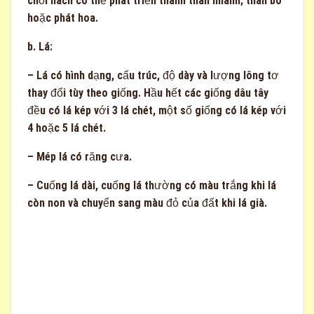
chồi nách có thể phát triển thành thân nhánh; thân bò
hoặc phát hoa.
b. Lá:
– Lá có hình dạng, cấu trúc, độ dày và lượng lông tơ
thay đổi tùy theo giống. Hầu hết các giống dâu tây
đều có lá kép với 3 lá chét, một số giống có lá kép với
4 hoặc 5 lá chét.
– Mép lá có răng cưa.
– Cuống lá dài, cuống lá thường có màu trắng khi lá
còn non và chuyển sang màu đỏ của đất khi lá già.