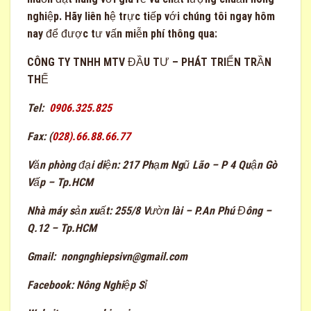
nghiệp. Hãy liên hệ trực tiếp với chúng tôi ngay hôm
nay để được tư vấn miễn phí thông qua:
CÔNG TY TNHH MTV ĐẦU TƯ – PHÁT TRIỂN TRẦN
THẾ
Tel:
0906.325.825
Fax:
(
028).66.88.66.77
Văn phòng đại diện:
217 Phạm Ngũ Lão – P 4 Quận Gò
Vấp – Tp.HCM
Nhà máy sản xuất:
255/8 Vườn lài – P.An Phú Đông –
Q.12 – Tp.HCM
Gmail:
nongnghiepsivn@gmail.com
Facebook:
Nông Nghiệp Sỉ