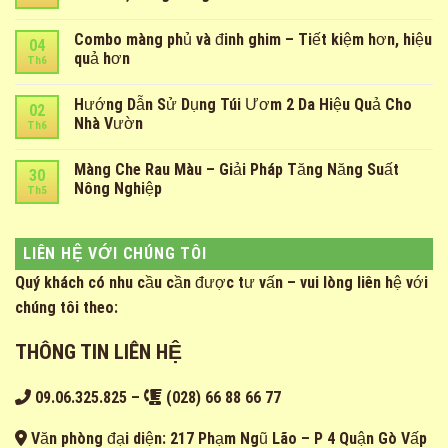
Combo màng phủ và đinh ghim – Tiết kiệm hơn, hiệu
04
quả hơn
Th6
Hướng Dẫn Sử Dụng Túi Ươm 2 Da Hiệu Quả Cho
02
Nhà Vườn
Th6
Màng Che Rau Màu – Giải Pháp Tăng Năng Suất
30
Nông Nghiệp
Th5
LIÊN HỆ VỚI CHÚNG TÔI
Quý khách có nhu cầu cần được tư vấn – vui lòng liên hệ với
chúng tôi theo:
THÔNG TIN LIÊN HỆ
09.06.325.825
–
(028) 66 88 66 77
Văn phòng đại diện: 217 Phạm Ngũ Lão – P 4 Quận Gò Vấp