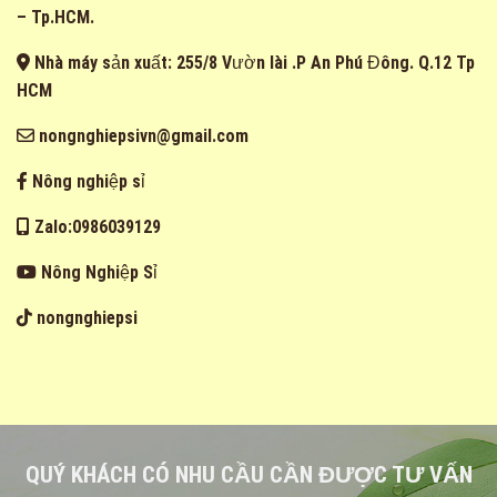
– Tp.HCM.
Nhà máy sản xuất: 255/8 Vườn lài .P An Phú Đông. Q.12 Tp
HCM
nongnghiepsivn@gmail.com
Nông nghiệp sỉ
Zalo:0986039129
Nông Nghiệp Sỉ
nongnghiepsi
QUÝ KHÁCH CÓ NHU CẦU CẦN ĐƯỢC TƯ VẤN