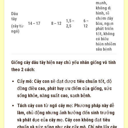
mạnh,
không dị
hình, rễ
Dâu
chớm đáy
tây
1,5 –
6 –
14 – 17
8 – 12
bầu, ngọn
2,5
12
(cây từ
phát triển
ngó)
tốt, không
có biểu
hiện nhiễm
sâu bệnh
Giống cây dâu tây hiện nay chủ yếu nhân giống vô tính
theo 2 cách:
Cấy mô: Cây con sẽ đạt được tiêu chuẩn tốt, độ
đồng điều cao, phát huy ưu điểm của giống, sức
sống khỏe, năng suất cao, sạch bệnh.
Tách cây con từ ngó cây mẹ: Phương pháp này dễ
làm, chủ động nhưng ảnh hưởng đến sinh trưởng
và phát dục của cây mẹ. Cây con không đạt tiêu
chuẩn và sức sống như cây cấy mô. Chỉ nên lấy cây