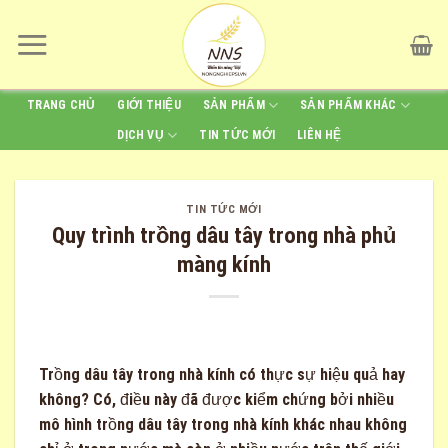
Skip
to
content
TRANG CHỦ
GIỚI THIỆU
SẢN PHẨM
SẢN PHẨM KHÁC
DỊCH VỤ
TIN TỨC MỚI
LIÊN HỆ
TIN TỨC MỚI
Quy trình trồng dâu tây trong nhà phủ
màng kính
Trồng dâu tây trong nhà kính có thực sự hiệu quả hay
không? Có, điều này đã được kiểm chứng bởi nhiều
mô hình trồng dâu tây trong nhà kính khác nhau không