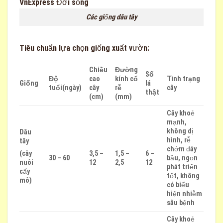
Các giống dâu tây
Tiêu chuẩn lựa chọn giống xuất vườn:
Chiều
Đường
Số
Độ
cao
kính cổ
Tình trạng
lá
Giống
tuổi
(ngày)
cây
rễ
cây
thật
(cm)
(mm)
Cây khoẻ
mạnh,
không dị
Dâu
hình, rễ
tây
chớm đáy
3,5 –
1,5 –
6 –
(cây
30 – 60
bầu, ngọn
12
2,5
12
nuôi
phát triển
cấy
tốt, không
mô)
có biểu
hiện nhiễm
sâu bệnh
Cây khoẻ