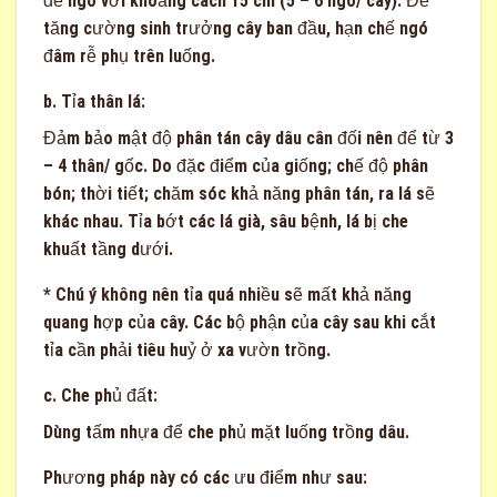
để ngó với khoảng cách 15 cm (5 – 6 ngó/ cây). Để
tăng cường sinh trưởng cây ban đầu, hạn chế ngó
đâm rễ phụ trên luống.
b. Tỉa thân lá:
Đảm bảo mật độ phân tán cây dâu cân đối nên để từ 3
– 4 thân/ gốc. Do đặc điểm của giống; chế độ phân
bón; thời tiết; chăm sóc khả năng phân tán, ra lá sẽ
khác nhau. Tỉa bớt các lá già, sâu bệnh, lá bị che
khuất tầng dưới.
* Chú ý không nên tỉa quá nhiều sẽ mất khả năng
quang hợp của cây. Các bộ phận của cây sau khi cắt
tỉa cần phải tiêu huỷ ở xa vườn trồng.
c. Che phủ đất:
Dùng tấm nhựa để che phủ mặt luống trồng dâu.
Phương pháp này có các ưu điểm như sau: