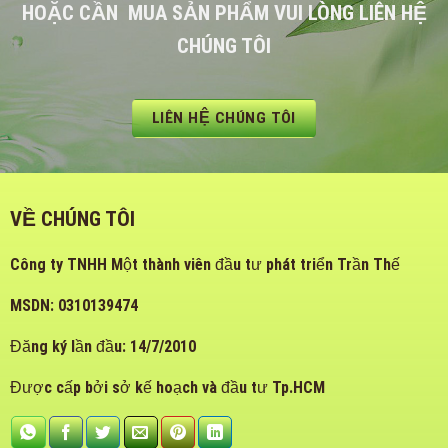
HOẶC CẦN MUA SẢN PHẨM VUI LÒNG LIÊN HỆ
CHÚNG TÔI
LIÊN HỆ CHÚNG TÔI
VỀ CHÚNG TÔI
Công ty TNHH Một thành viên đầu tư phát triển Trần Thế
MSDN: 0310139474
Đăng ký lần đầu: 14/7/2010
Được cấp bởi sở kế hoạch và đầu tư Tp.HCM