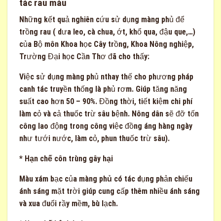
tác rau màu
Những kết quả nghiên cứu sử dụng màng phủ để
trồng rau ( dưa leo, cà chua, ớt, khổ qua, đậu que,…)
của Bộ môn Khoa học Cây trồng, Khoa Nông nghiệp,
Trường Đại học Cần Thơ đã cho thấy:
Việc sử dụng màng phủ nthay thế cho phương pháp
canh tác truyền thống là phủ rơm. Giúp tăng năng
suất cao hơn 50 – 90%. Đồng thời, tiết kiệm chi phí
làm cỏ và cả thuốc trừ sâu bệnh. Nông dân sẽ đỡ tốn
công lao động trong công việc đồng áng hàng ngày
như tưới nước, làm cỏ, phun thuốc trừ sâu).
* Hạn chế côn trùng gây hại
Màu xám bạc của
màng phủ
có tác dụng phản chiếu
ánh sáng mặt trời giúp cung cấp thêm nhiều ánh sáng
và xua đuổi rầy mềm, bù lạch.