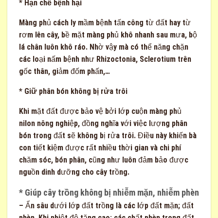
* Hạn chế bệnh hại
Màng phủ cách ly mầm bệnh tấn công từ đất hay từ
rơm lên cây, bề mặt màng phủ khô nhanh sau mưa, bộ
lá chân luôn khô ráo. Nhờ vậy mà có thể năng chặn
các loại nấm bệnh như Rhizoctonia, Sclerotium trên
gốc thân, giảm đốm phấn,…
* Giữ phân bón không bị rửa trôi
Khi mặt đất được bảo vệ bởi lớp cuộn màng phủ
nilon nông nghiệp, đồng nghĩa với việc lượng phân
bón trong đất sẽ không bị rửa trôi. Điều này khiến bà
con tiết kiệm được rất nhiều thời gian và chi phí
chăm sóc, bón phân, cũng như luôn đảm bảo được
nguồn dinh dưỡng cho cây trồng.
* Giúp cây trồng không bị nhiễm mặn, nhiễm phèn
– Ẩn sâu dưới lớp đất trồng là các lớp đất mặn; đất
phèn. Khi nhiệt độ tăng cao; các chất phèn trong đất