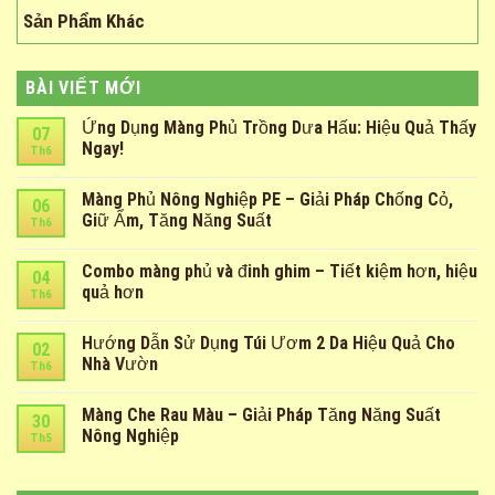
Sản Phẩm Khác
BÀI VIẾT MỚI
Ứng Dụng Màng Phủ Trồng Dưa Hấu: Hiệu Quả Thấy
07
Ngay!
Th6
Màng Phủ Nông Nghiệp PE – Giải Pháp Chống Cỏ,
06
Giữ Ẩm, Tăng Năng Suất
Th6
Combo màng phủ và đinh ghim – Tiết kiệm hơn, hiệu
04
quả hơn
Th6
Hướng Dẫn Sử Dụng Túi Ươm 2 Da Hiệu Quả Cho
02
Nhà Vườn
Th6
Màng Che Rau Màu – Giải Pháp Tăng Năng Suất
30
Nông Nghiệp
Th5