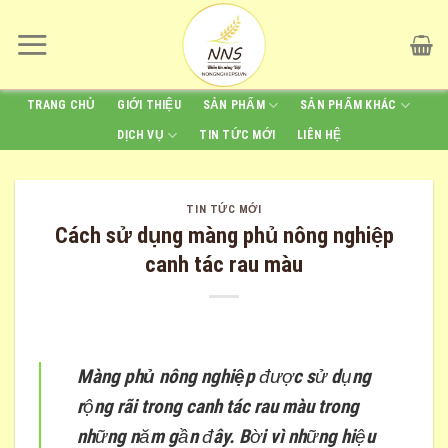
Skip
to
content
TRANG CHỦ
GIỚI THIỆU
SẢN PHẨM
SẢN PHẨM KHÁC
DỊCH VỤ
TIN TỨC MỚI
LIÊN HỆ
TIN TỨC MỚI
Cách sử dụng màng phủ nông nghiệp
canh tác rau màu
Màng phủ nông nghiệp
được sử dụng
rộng rãi trong canh tác rau màu trong
những năm gần đây. Bời vì những hiệu