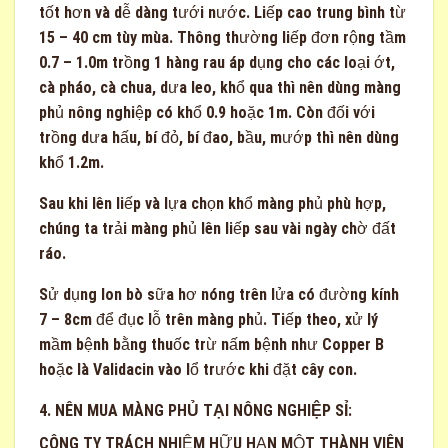
tốt hơn và dễ dàng tưới nước. Liếp cao trung bình từ
15 – 40 cm tùy mùa. Thông thường liếp đơn rộng tầm
0.7 – 1.0m trồng 1 hàng rau áp dụng cho các loại ớt,
cà pháo, cà chua, dưa leo, khổ qua thì nên dùng màng
phủ nông nghiệp có khổ 0.9 hoặc 1m. Còn đối với
trồng dưa hấu, bí đỏ, bí đao, bầu, mướp thì nên dùng
khổ 1.2m.
Sau khi lên liếp và lựa chọn khổ màng phủ phù hợp,
chúng ta trải màng phủ lên liếp sau vài ngày chờ đất
ráo.
Sử dụng lon bò sữa hơ nóng trên lửa có đường kính
7 – 8cm để đục lỗ trên màng phủ. Tiếp theo, xử lý
mầm bệnh bằng thuốc trừ nấm bệnh như Copper B
hoặc là Validacin vào lổ trước khi đặt cây con.
4. NÊN MUA MÀNG PHỦ TẠI NÔNG NGHIỆP SỈ:
CÔNG TY TRÁCH NHIỆM HỮU HẠN MỘT THÀNH VIÊN