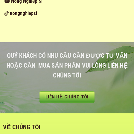
Nông Nghiệp Sỉ
nongnghiepsi
QUÝ KHÁCH CÓ NHU CẦU CẦN ĐƯỢC TƯ VẤN
HOẶC CẦN MUA SẢN PHẨM VUI LÒNG LIÊN HỆ
CHÚNG TÔI
LIÊN HỆ CHÚNG TÔI
VỀ CHÚNG TÔI