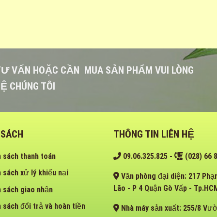
TƯ VẤN HOẶC CẦN MUA SẢN PHẨM VUI LÒNG
HỆ CHÚNG TÔI
 SÁCH
THÔNG TIN LIÊN HỆ
 sách thanh toán
09.06.325.825
-
(028) 66 8
 sách xử lý khiếu nại
Văn phòng đại diện: 217 Ph
Lão - P 4 Quận Gò Vấp - Tp.HC
h sách giao nhận
 sách đổi trả và hoàn tiền
Nhà máy sản xuất: 255/8 Vườn