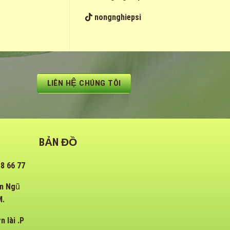
nongnghiepsi
LIÊN HỆ CHÚNG TÔI
BẢN ĐỒ
8 66 77
ạm Ngũ
M.
 lài .P