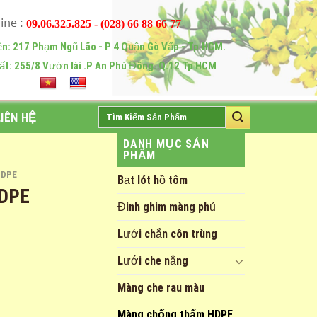
09.06.325.825 - (028) 66 88 66 77
ện: 217 Phạm Ngũ Lão - P 4 Quận Gò Vấp - Tp.HCM.
ất: 255/8 Vườn lài .P An Phú Đông. Q.12 Tp HCM
Tìm
LIÊN HỆ
kiếm:
DANH MỤC SẢN
PHẨM
HDPE
Bạt lót hồ tôm
HDPE
Đinh ghim màng phủ
Lưới chắn côn trùng
Lưới che nắng
Màng che rau màu
Màng chống thấm HDPE