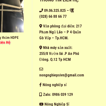
09.06.325.825
–
(028) 66 88 66 77
Văn phòng đại diện: 217
Phạm Ngũ Lão – P 4 Quận
g thấm HDPE
Gò Vấp – Tp.HCM.
Liên Hệ
Nhà máy sản xuất:
255/8 Vườn lài .P An Phú
Đông. Q.12 Tp HCM
nongnghiepsivn@gmail.com
Nông nghiệp sỉ
Zalo: 0986 039 129
Nông Nghiệp Sỉ