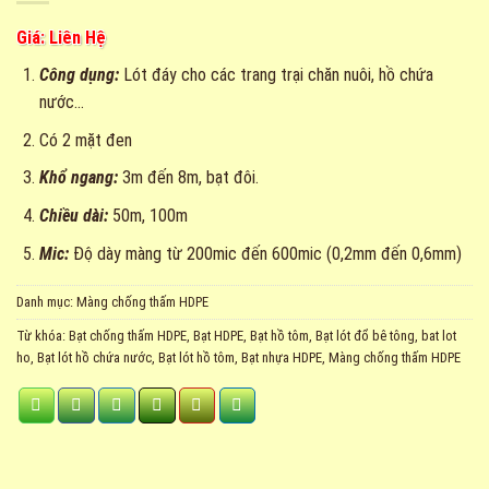
Giá: Liên Hệ
Công dụng:
Lót đáy cho các trang trại chăn nuôi, hồ chứa
nước…
Có 2 mặt đen
Khổ ngang:
3m đến 8m, bạt đôi.
Chiều dài:
50m, 100m
Mic:
Độ dày màng từ 200mic đến 600mic (0,2mm đến 0,6mm)
Danh mục:
Màng chống thấm HDPE
Từ khóa:
Bạt chống thấm HDPE
,
Bạt HDPE
,
Bạt hồ tôm
,
Bạt lót đổ bê tông
,
bat lot
ho
,
Bạt lót hồ chứa nước
,
Bạt lót hồ tôm
,
Bạt nhựa HDPE
,
Màng chống thấm HDPE