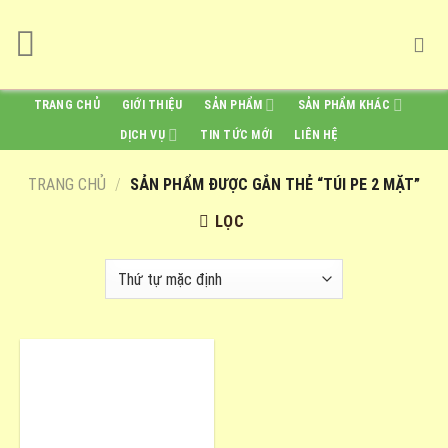
Skip
to
content
TRANG CHỦ
GIỚI THIỆU
SẢN PHẨM
SẢN PHẨM KHÁC
DỊCH VỤ
TIN TỨC MỚI
LIÊN HỆ
TRANG CHỦ
/
SẢN PHẨM ĐƯỢC GẮN THẺ “TÚI PE 2 MẶT”
LỌC