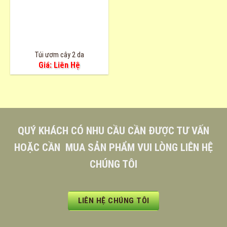
Túi ươm cây 2 da
Giá: Liên Hệ
QUÝ KHÁCH CÓ NHU CẦU CẦN ĐƯỢC TƯ VẤN
HOẶC CẦN MUA SẢN PHẨM VUI LÒNG LIÊN HỆ
CHÚNG TÔI
LIÊN HỆ CHÚNG TÔI