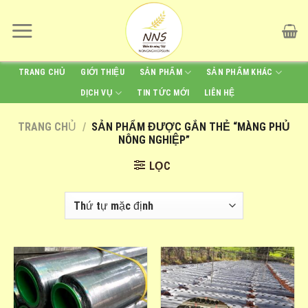
Skip
to
content
TRANG CHỦ
GIỚI THIỆU
SẢN PHẨM
SẢN PHẨM KHÁC
DỊCH VỤ
TIN TỨC MỚI
LIÊN HỆ
TRANG CHỦ
/
SẢN PHẨM ĐƯỢC GẮN THẺ “MÀNG PHỦ
NÔNG NGHIỆP”
LỌC