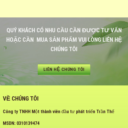
QUÝ KHÁCH CÓ NHU CẦU CẦN ĐƯỢC TƯ VẤN
HOẶC CẦN MUA SẢN PHẨM VUI LÒNG LIÊN HỆ
CHÚNG TÔI
LIÊN HỆ CHÚNG TÔI
VỀ CHÚNG TÔI
Công ty TNHH Một thành viên đầu tư phát triển Trần Thế
MSDN: 0310139474