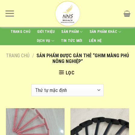
Skip
to
content
TRANG CHỦ
GIỚI THIỆU
SẢN PHẨM
SẢN PHẨM KHÁC
DỊCH VỤ
TIN TỨC MỚI
LIÊN HỆ
TRANG CHỦ
/
SẢN PHẨM ĐƯỢC GẮN THẺ “GHIM MÀNG PHỦ
NÔNG NGHIỆP”
LỌC