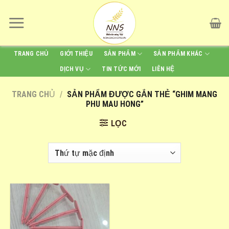
Skip
to
content
TRANG CHỦ
GIỚI THIỆU
SẢN PHẨM
SẢN PHẨM KHÁC
DỊCH VỤ
TIN TỨC MỚI
LIÊN HỆ
TRANG CHỦ
/
SẢN PHẨM ĐƯỢC GẮN THẺ “GHIM MANG
PHU MAU HONG”
LỌC