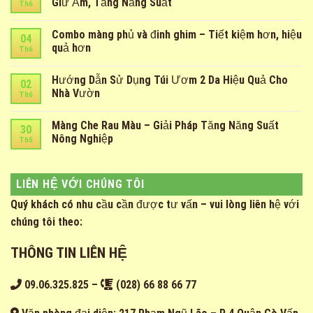
Giữ Ẩm, Tăng Năng Suất
Th6
Combo màng phủ và đinh ghim – Tiết kiệm hơn, hiệu
04
quả hơn
Th6
Hướng Dẫn Sử Dụng Túi Ươm 2 Da Hiệu Quả Cho
02
Nhà Vườn
Th6
Màng Che Rau Màu – Giải Pháp Tăng Năng Suất
30
Nông Nghiệp
Th5
LIÊN HỆ VỚI CHÚNG TÔI
Quý khách có nhu cầu cần được tư vấn – vui lòng liên hệ với
chúng tôi theo:
THÔNG TIN LIÊN HỆ
09.06.325.825
–
(028) 66 88 66 77
Văn phòng đại diện: 217 Phạm Ngũ Lão – P 4 Quận Gò Vấp