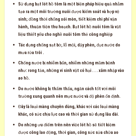
Sử dụng bạt lót hồ tôm là một biện pháp hiệu quả nhằm
tạo ra một môi trường nuôi được kiểm soát và hợp vệ
sinh; đồng thời chống xói mòn, tiết kiệm chi phí vận
hành, thuận tiện thu hoạch. Bạt lót hồ nuôi tôm là vật
liệu thiết yếu cho nghề nuôi tôm thẻ công nghiệp
Tác dụng chống sạt bờ, lỗ mội, dậy phèn, đục nước do
mưa rửa trôi .
Chống nước bị nhiễm bẩn, nhiễm những mầm bệnh
như: rong tảo, những vi sinh vật có hại . . . xâm nhập vào
ao hồ.
Do nước không bị thẩm thấu, ngăn cách tốt với môi
trường xung quanh nên mực nước và độ phèn ổn định.
Đây là loại màng chuyên dùng, khác với các loại màng
khác, có sức chịu lực cao và thời gian sử dụng lâu dài.
Do những ưu điểm trên nên việc lót hồ sẽ tiết kiệm
được công lao động, thời gian, công sức sửa chữa ao