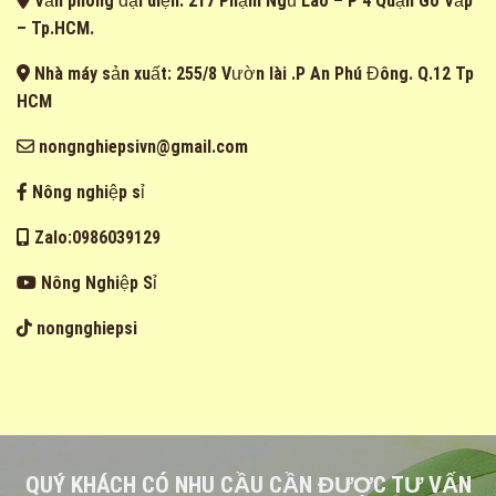
– Tp.HCM.
Nhà máy sản xuất: 255/8 Vườn lài .P An Phú Đông. Q.12 Tp
HCM
nongnghiepsivn@gmail.com
Nông nghiệp sỉ
Zalo:0986039129
Nông Nghiệp Sỉ
nongnghiepsi
QUÝ KHÁCH CÓ NHU CẦU CẦN ĐƯỢC TƯ VẤN