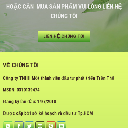
HOẶC CẦN MUA SẢN PHẨM VUI LÒNG LIÊN HỆ
CHÚNG TÔI
LIÊN HỆ CHÚNG TÔI
VỀ CHÚNG TÔI
Công ty TNHH Một thành viên đầu tư phát triển Trần Thế
MSDN: 0310139474
Đăng ký lần đầu: 14/7/2010
Được cấp bởi sở kế hoạch và đầu tư Tp.HCM