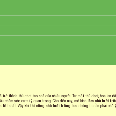
đã trở thành thú chơi tao nhã của nhiều người. Từ một thú chơi; hoa lan 
 khâu chăm sóc cực kỳ quan trọng. Cho đến nay; mô hình
làm nhà lưới trồ
n tốt nhất. Vậy khi
thi công nhà lưới trồng lan
, chúng ta cần phải chú