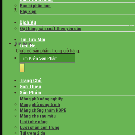
Bao bì phân bón
Phụ kiện
Văn p
Dịch Vụ
Nhà
Đặt hàng sản xuất theo yêu cầu
Tin Tức Mới
Giỏ hàng
Liên Hệ
Chưa có sản phẩm trong giỏ hàng.
Tìm
kiếm:
Trang Chủ
Giới Thiệu
Sản Phẩm
Màng phủ nông nghiệp
Màng phủ công trình
Màng chống thấm HDPE
Màng che rau màu
Lưới che nắng
Lưới chắn côn trùng
Túi ươm 2 da