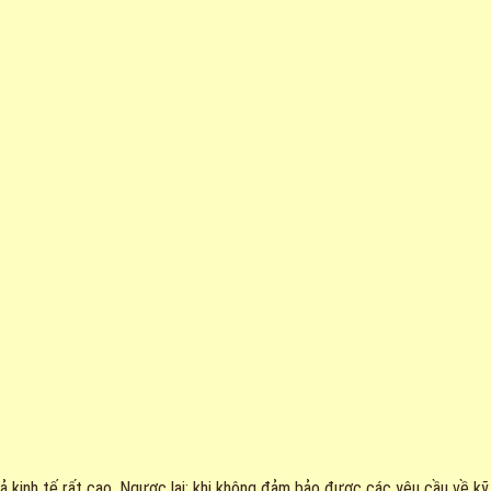
 kinh tế rất cao. Ngược lại; khi không đảm bảo được các yêu cầu về kỹ t