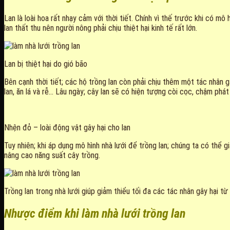
Lan là loài hoa rất nhạy cảm với thời tiết. Chính vì thế trước khi có m
lan thất thu nên người nông phải chịu thiệt hại kinh tế rất lớn.
Lan bị thiệt hại do gió bão
Bên cạnh thời tiết; các hộ trồng lan còn phải chịu thêm một tác nhân g
lan, ăn lá và rễ… Lâu ngày; cây lan sẽ có hiện tượng còi cọc, chậm phát
Nhện đỏ – loài động vật gây hại cho lan
Tuy nhiên; khi áp dụng mô hình nhà lưới để trồng lan; chúng ta có thể g
nâng cao năng suất cây trồng.
Trồng lan trong nhà lưới giúp giảm thiểu tối đa các tác nhân gây hại t
Nhược điểm khi làm nhà lưới trồng lan