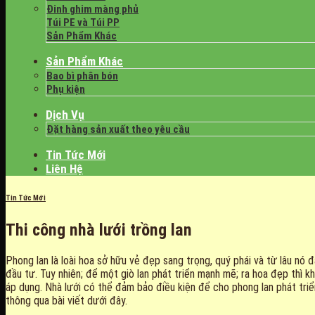
Đinh ghim màng phủ
Túi PE và Túi PP
Sản Phẩm Khác
Sản Phẩm Khác
Bao bì phân bón
Phụ kiện
Dịch Vụ
Đặt hàng sản xuất theo yêu cầu
Tin Tức Mới
Liên Hệ
Tin Tức Mới
Thi công nhà lưới trồng lan
Phong lan là loài hoa sở hữu vẻ đẹp sang trọng, quý phái và từ lâu nó 
đầu tư. Tuy nhiên; để một giò lan phát triển mạnh mẽ; ra hoa đẹp thì
áp dụng. Nhà lưới có thể đảm bảo điều kiện để cho phong lan phát triể
thông qua bài viết dưới đây.