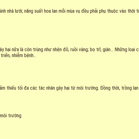
ô hình nhà lưới; năng suất hoa lan mỗi mùa vụ đều phải phụ thuộc vào thời 
ây hại nữa là côn trùng như nhện đỏ; ruồi vàng; bọ trĩ; gián… Những loại
 triển, nhiễm bệnh…
iảm thiểu tối đa các tác nhân gây hại từ môi trường. Đồng thời, trồng lan
ừ môi trường