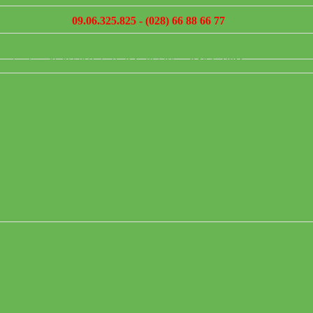
09.06.325.825 - (028) 66 88 66 77
hòng đại diện: 217 Phạm Ngũ Lão - P 4 Quận Gò Vấp - Tp.HCM.
 máy sản xuất: 255/8 Vườn lài .P An Phú Đông. Q.12 Tp HCM