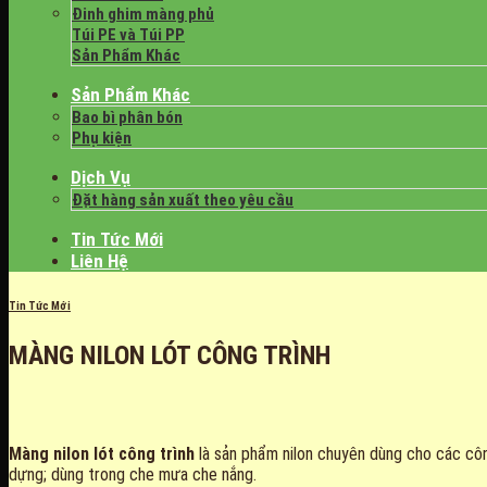
Đinh ghim màng phủ
Túi PE và Túi PP
Sản Phẩm Khác
Sản Phẩm Khác
Bao bì phân bón
Phụ kiện
Dịch Vụ
Đặt hàng sản xuất theo yêu cầu
Tin Tức Mới
Liên Hệ
Tin Tức Mới
MÀNG NILON LÓT CÔNG TRÌNH
Màng nilon lót công trình
là sản phẩm nilon chuyên dùng cho các côn
dựng; dùng trong che mưa che nắng.