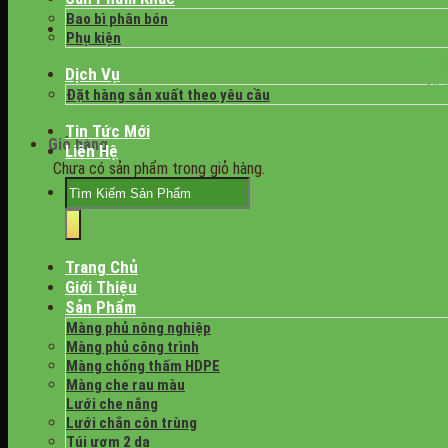
Bao bì phân bón
Phụ kiện
Văn p
Dịch Vụ
Nhà
Đặt hàng sản xuất theo yêu cầu
Tin Tức Mới
Giỏ hàng
Liên Hệ
Chưa có sản phẩm trong giỏ hàng.
Tìm
kiếm:
Trang Chủ
Giới Thiệu
Sản Phẩm
Màng phủ nông nghiệp
Màng phủ công trình
Màng chống thấm HDPE
Màng che rau màu
Lưới che nắng
Lưới chắn côn trùng
Túi ươm 2 da