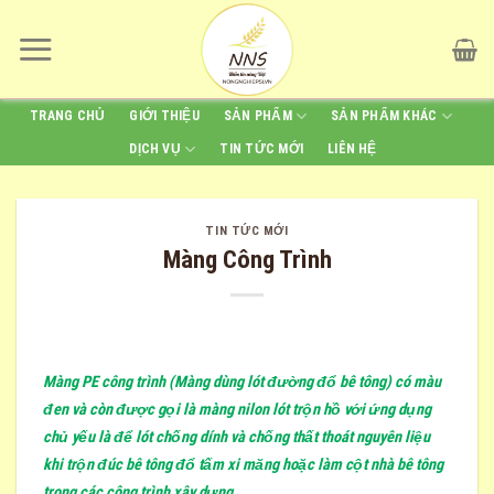
Skip
to
content
TRANG CHỦ
GIỚI THIỆU
SẢN PHẨM
SẢN PHẨM KHÁC
DỊCH VỤ
TIN TỨC MỚI
LIÊN HỆ
TIN TỨC MỚI
Màng Công Trình
Màng PE công trình (Màng dùng lót đường đổ bê tông) có màu
đen và còn được gọi là màng nilon lót trộn hồ với ứng dụng
chủ yếu là để lót chống dính và chống thất thoát nguyên liệu
khi trộn đúc bê tông đổ tấm xi măng hoặc làm cột nhà bê tông
trong các công trình xây dựng.