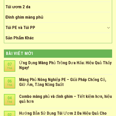
Túi ươm 2 da
Đinh ghim màng phủ
Túi PE và Túi PP
Sản Phẩm Khác
BÀI VIẾT MỚI
Ứng Dụng Màng Phủ Trồng Dưa Hấu: Hiệu Quả Thấy
07
Ngay!
Th6
Màng Phủ Nông Nghiệp PE – Giải Pháp Chống Cỏ,
06
Giữ Ẩm, Tăng Năng Suất
Th6
Combo màng phủ và đinh ghim – Tiết kiệm hơn, hiệu
04
quả hơn
Th6
Hướng Dẫn Sử Dụng Túi Ươm 2 Da Hiệu Quả Cho
02