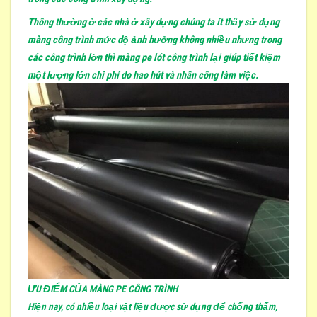
Thông thường ở các nhà ở xây dựng chúng ta ít thấy sử dụng
màng công trình mức dộ ảnh hưởng không nhiều nhưng trong
các công trình lớn thì màng pe lót công trình lại giúp tiết kiệm
một lượng lớn chi phí do hao hút và nhân công làm việc.
ƯU ĐIỂM CỦA MÀNG PE CÔNG TRÌNH
Hiện nay, có nhiều loại vật liệu được sử dụng để chống thấm,