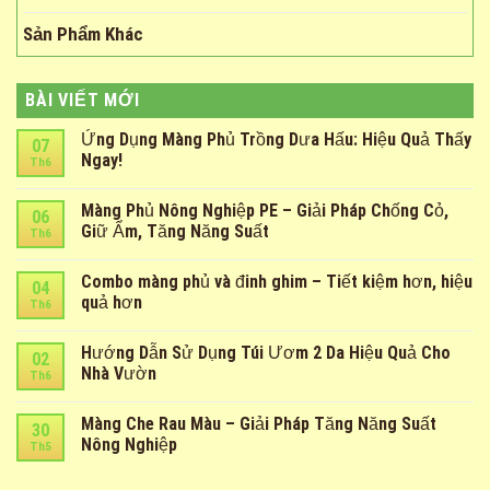
Sản Phẩm Khác
BÀI VIẾT MỚI
Ứng Dụng Màng Phủ Trồng Dưa Hấu: Hiệu Quả Thấy
07
Ngay!
Th6
Màng Phủ Nông Nghiệp PE – Giải Pháp Chống Cỏ,
06
Giữ Ẩm, Tăng Năng Suất
Th6
Combo màng phủ và đinh ghim – Tiết kiệm hơn, hiệu
04
quả hơn
Th6
Hướng Dẫn Sử Dụng Túi Ươm 2 Da Hiệu Quả Cho
02
Nhà Vườn
Th6
Màng Che Rau Màu – Giải Pháp Tăng Năng Suất
30
Nông Nghiệp
Th5