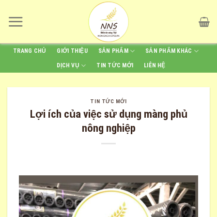
Skip
to
content
TRANG CHỦ
GIỚI THIỆU
SẢN PHẨM
SẢN PHẨM KHÁC
DỊCH VỤ
TIN TỨC MỚI
LIÊN HỆ
TIN TỨC MỚI
Lợi ích của việc sử dụng màng phủ
nông nghiệp