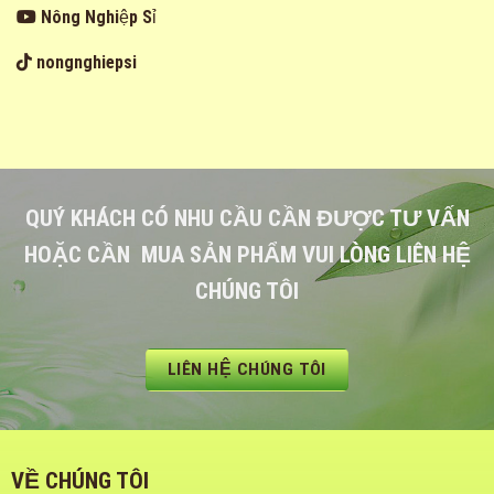
Nông Nghiệp Sỉ
nongnghiepsi
QUÝ KHÁCH CÓ NHU CẦU CẦN ĐƯỢC TƯ VẤN
HOẶC CẦN MUA SẢN PHẨM VUI LÒNG LIÊN HỆ
CHÚNG TÔI
LIÊN HỆ CHÚNG TÔI
VỀ CHÚNG TÔI