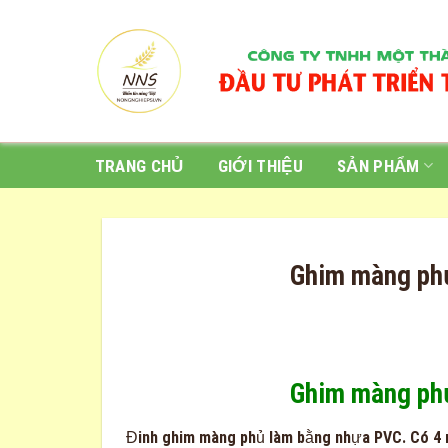
Skip
to
content
TRANG CHỦ
GIỚI THIỆU
SẢN PHẨM
Ghim màng ph
Ghim màng ph
Đinh ghim màng phủ làm bằng nhựa PVC. Có 4 m