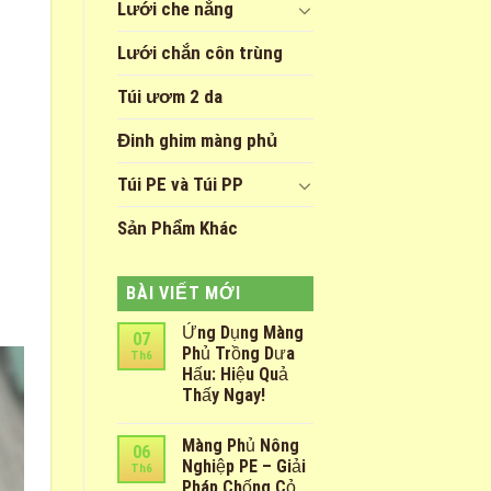
Lưới che nắng
Lưới chắn côn trùng
Túi ươm 2 da
Đinh ghim màng phủ
Túi PE và Túi PP
Sản Phẩm Khác
BÀI VIẾT MỚI
Ứng Dụng Màng
07
Phủ Trồng Dưa
Th6
Hấu: Hiệu Quả
Thấy Ngay!
Màng Phủ Nông
06
Nghiệp PE – Giải
Th6
Pháp Chống Cỏ,