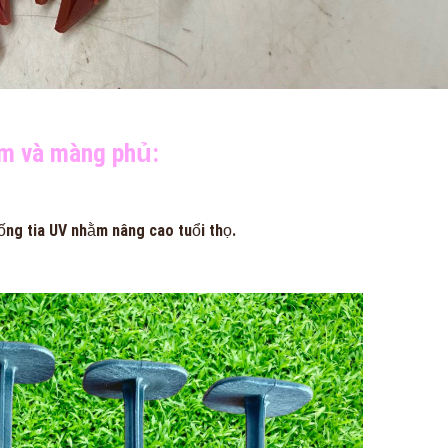
m và màng phủ:
ống tia UV nhằm nâng cao tuổi thọ.