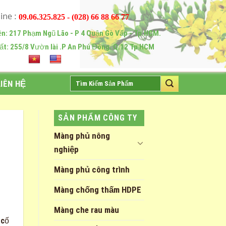
09.06.325.825 - (028) 66 88 66 77
ện: 217 Phạm Ngũ Lão - P 4 Quận Gò Vấp - Tp.HCM.
ất: 255/8 Vườn lài .P An Phú Đông. Q.12 Tp HCM
Tìm
LIÊN HỆ
kiếm:
SẢN PHẨM CÔNG TY
Màng phủ nông
nghiệp
Màng phủ công trình
Màng chống thấm HDPE
Màng che rau màu
 cố