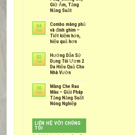
Giữ Ẩm, Tăng
Năng Suất
Combo màng phủ
04
và đinh ghim –
Th6
Tiết kiệm hơn,
hiệu quả hơn
Hướng Dẫn Sử
02
Dụng Túi Ươm 2
Th6
Da Hiệu Quả Cho
Nhà Vườn
Màng Che Rau
30
Màu – Giải Pháp
Th5
Tăng Năng Suất
Nông Nghiệp
LIÊN HỆ VỚI CHÚNG
TÔI