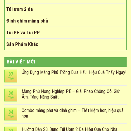
Túi ươm 2 da
Đinh ghim màng phủ
Túi PE và Túi PP
Sản Phẩm Khác
BÀI VIẾT MỚI
Ứng Dụng Màng Phủ Trồng Dưa Hấu: Hiệu Quả Thấy Ngay!
07
Th6
Màng Phủ Nông Nghiệp PE – Giải Pháp Chống Cỏ, Giữ
06
Ẩm, Tăng Năng Suất
Th6
Combo màng phủ và đinh ghim – Tiết kiệm hơn, hiệu quả
04
hơn
Th6
Hướng Dẫn Sử Dụng Túi Ươm 2 Da Hiệu Quả Cho Nhà