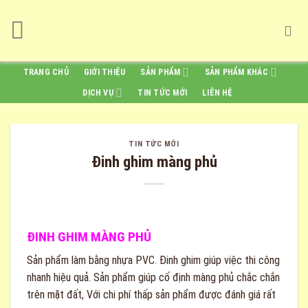
Skip
to
content
TRANG CHỦ
GIỚI THIỆU
SẢN PHẨM
SẢN PHẨM KHÁC
DỊCH VỤ
TIN TỨC MỚI
LIÊN HỆ
TIN TỨC MỚI
Đinh ghim màng phủ
ĐINH GHIM MÀNG PHỦ
Sản phẩm làm bằng nhựa PVC. Đinh ghim giúp việc thi công
nhanh hiệu quả. Sản phẩm giúp cố định màng phủ chắc chắn
trên mặt đất, Với chi phí thấp sản phẩm được đánh giá rất