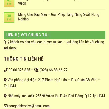
02
Vườn
Th6
Màng Che Rau Màu – Giải Pháp Tăng Năng Suất Nông
30
Nghiệp
Th5
LIÊN HỆ VỚI CHÚNG TÔI
Quý khách có nhu cầu cần được tư vấn – vui lòng liên hệ với chúng
tôi theo:
THÔNG TIN LIÊN HỆ
09.06.325.825
–
(028) 66 88 66 77
Văn phòng đại diện: 217 Phạm Ngũ Lão – P 4 Quận Gò Vấp –
Tp.HCM.
Nhà máy sản xuất: 255/8 Vườn lài .P An Phú Đông. Q.12 Tp HCM
nongnghiepsivn@gmail.com