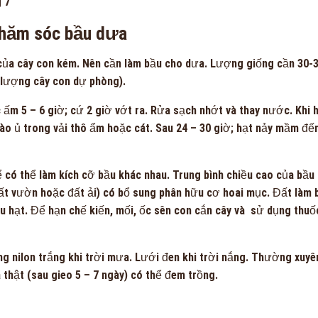
 7
 chăm sóc bầu dưa
 của cây con kém. Nên cần làm bầu cho dưa. Lượng giống cần
30-
 lượng cây con dự phòng).
c ấm
5 – 6
giờ; cứ 2 giờ vớt ra. Rửa sạch nhớt và thay nước. Khi 
ào ủ trong vải thô ẩm hoặc cát. Sau 24
–
30
giờ; hạt nảy mầm đế
 có thể làm kích cỡ bầu khác nhau. Trung bình chiều cao của bầu 
đất vườn hoặc đất ải) có bổ sung phân hữu cơ hoai mục. Đất làm 
u hạt. Để hạn chế kiến, mối, ốc sên con cắn cây và sử dụng thuố
g nilon trắng khi trời mưa. Lưới đen khi trời nắng. Thường xuyê
á thật
(sau gieo 5
–
7 ngày)
có thể đem trồng.