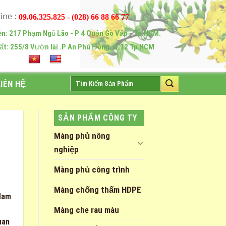
09.06.325.825 - (028) 66 88 66 77
ện: 217 Phạm Ngũ Lão - P 4 Quận Gò Vấp - Tp.HCM.
ất: 255/8 Vườn lài .P An Phú Đông. Q.12 Tp HCM
Tìm
LIÊN HỆ
kiếm:
SẢN PHẨM CÔNG TY
Màng phủ nông
nghiệp
Màng phủ công trình
Màng chống thấm HDPE
 Nam
Màng che rau màu
uan