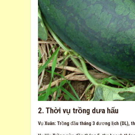
2. Thời vụ trồng dưa hấu
Vụ Xuân: Trồng đầu tháng 3 dương lịch (DL), t