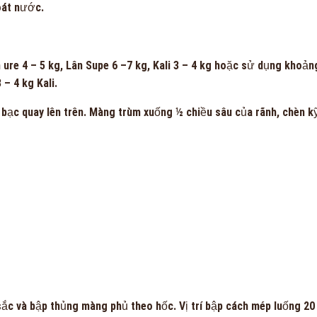
oát nước.
m ure 4
– 5 kg
,
Lân Supe
6
–
7
kg
,
Kali
3 – 4
kg
hoặc sử dụng khoản
 – 4 kg Kali.
bạc quay lên trên. Màng trùm xuống ½ chiều sâu của rãnh, chèn k