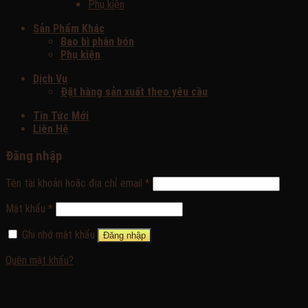
Phụ kiện
Sản Phẩm Khác
Bao bì phân bón
Phụ kiện
Dịch Vụ
Đặt hàng sản xuất theo yêu cầu
Tin Tức Mới
Liên Hệ
Đăng nhập
Tên tài khoản hoặc địa chỉ email
*
Mật khẩu
*
Ghi nhớ mật khẩu
Đăng nhập
Quên mật khẩu?