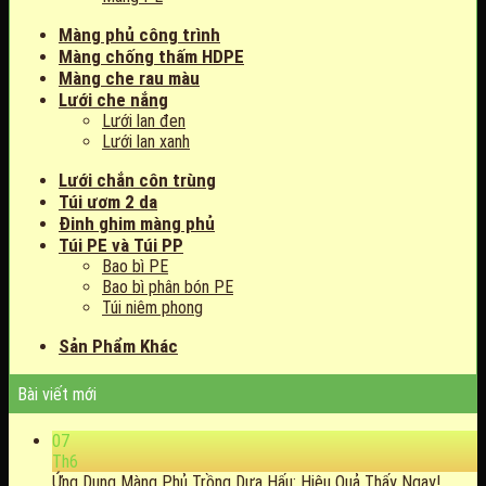
Màng phủ công trình
Màng chống thấm HDPE
Màng che rau màu
Lưới che nắng
Lưới lan đen
Lưới lan xanh
Lưới chắn côn trùng
Túi ươm 2 da
Đinh ghim màng phủ
Túi PE và Túi PP
Bao bì PE
Bao bì phân bón PE
Túi niêm phong
Sản Phẩm Khác
Bài viết mới
07
Th6
Ứng Dụng Màng Phủ Trồng Dưa Hấu: Hiệu Quả Thấy Ngay!