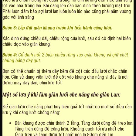
lọt vào nhà trồng lan. Khi căng lên cần xác định theo hướng mặt trời.
Phải luôn đảm bảo sợi lưới lan luôn luôn lúc nào cũng phải nằm vuông
góc với ánh sáng
Bước 3:
Lắp đặt giàn khung trước khi tiến hành căng lưới.
Xác định đúng chiều dài, chiều rộng của lưới, sau đó cố định hai biên
chiều dọc vào giàn khung.
Bước 4:
Cố định nốt 2 biên chiều rộng vào giàn khung và giữ chặt
chúng bằng dây gút
.
Bạn có thể chuẩn bị thêm dây kẽm để cột các đầu lưới chắc chắn
hơn. Cần sử dụng viền lưới để cột vào khung che nắng vì đây là nơi
được may dày dạn, chịu lực tốt.
Một số lưu ý khi làm giàn lưới che nắng cho giàn Lan:
Để giàn lưới che nắng phát huy hiệu quả tốt nhất có một số điều cần
lưu ý khi căng lưới chống nắng:
Dàn khung được chia thành 2 tầng. Tầng dưới dùng để treo lan.
Tầng trên dùng để căng lưới. Khoảng cách tối ưu nhất cho
tầng trên và tầng dưới tốt nhất nên là 80cm đến 1m.