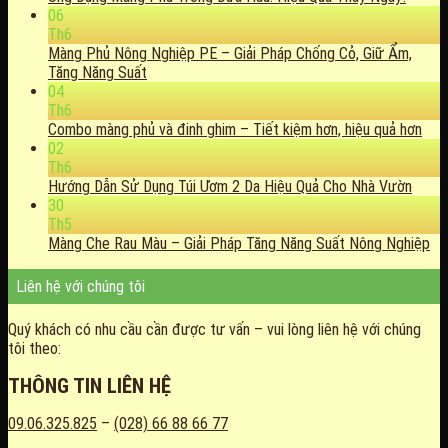
06
Th6
Màng Phủ Nông Nghiệp PE – Giải Pháp Chống Cỏ, Giữ Ẩm,
Tăng Năng Suất
04
Th6
Combo màng phủ và đinh ghim – Tiết kiệm hơn, hiệu quả hơn
02
Th6
Hướng Dẫn Sử Dụng Túi Ươm 2 Da Hiệu Quả Cho Nhà Vườn
30
Th5
Màng Che Rau Màu – Giải Pháp Tăng Năng Suất Nông Nghiệp
Liên hệ với chúng tôi
Quý khách có nhu cầu cần được tư vấn – vui lòng liên hệ với chúng
tôi theo:
THÔNG TIN LIÊN HỆ
09.06.325.825
–
(028) 66 88 66 77