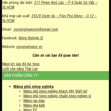
Văn phòng đại diện:
217 Phạm Ngũ Lão – P 4 Quận Gò Vấp –
Tp.HCM
Nhà máy sản xuất:
255/8 Vườn lài – P.An Phú Đông – Q.12 –
Tp.HCM
Gmail:
nongnghiepsivn@gmail.com
Facebook:
Nông Nghiệp Sỉ
Website:
nongnghiepsi.vn
Cảm ơn các bạn đã quan tâm!
Nilon lót sàn đổ bê tông
Lưới che nắng Thái Lan
SẢN PHẨM CÔNG TY
Màng phủ nông nghiệp
Màng phủ nông nghiệp khách đặt thiết kế
Màng phủ nông nghiệp chuẩn nông nghiệp sỉ
Màng rau màu
Màng nhà kính
Màng PE