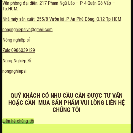
Văn phòng đại diện: 217 Phạm Ngũ Lão – P 4 Quận Gò Vấp –
Tp.HCM.
Nhà máy sản xuất: 255/8 Vườn lài .P An Phú Đông. Q.12 Tp HCM
nongnghiepsivn@gmail.com
Nông nghiệp sỉ
Zalo:0986039129
Nông Nghiệp Sỉ
nongnghiepsi
QUÝ KHÁCH CÓ NHU CẦU CẦN ĐƯỢC TƯ VẤN
HOẶC CẦN MUA SẢN PHẨM VUI LÒNG LIÊN HỆ
CHÚNG TÔI
Liên hệ chúng tôi