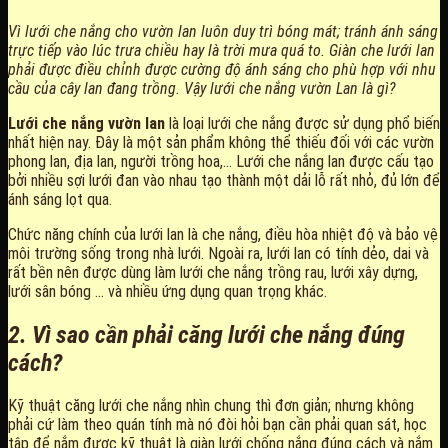
Vì lưới che nắng cho vườn lan luôn duy trì bóng mát; tránh ánh sáng
trực tiếp vào lúc trưa chiều hay là trời mưa quá to. Giàn che lưới lan
phải được điều chỉnh được cường độ ánh sáng cho phù hợp với nhu
cầu của cây lan đang trồng. Vậy lưới che nắng vườn Lan là gì?
Lưới che nắng vườn lan
là loại lưới che nắng được sử dụng phổ biến
nhất hiện nay. Đây là một sản phẩm không thể thiếu đối với các vườn
phong lan, địa lan, người trồng hoa,… Lưới che nắng lan được cấu tạo
bởi nhiều sợi lưới đan vào nhau tạo thành một dải lỗ rất nhỏ, đủ lớn để
ánh sáng lọt qua.
Chức năng chính của lưới lan là che nắng, điều hòa nhiệt độ và bảo vệ
môi trường sống trong nhà lưới. Ngoài ra, lưới lan có tính dẻo, dai và
rất bền nên được dùng làm lưới che nắng trồng rau, lưới xây dựng,
lưới sân bóng … và nhiều ứng dụng quan trọng khác.
2. Vì sao cần phải căng lưới che nắng đúng
cách?
Kỹ thuật căng lưới che nắng nhìn chung thì đơn giản; nhưng không
phải cứ làm theo quán tính mà nó đòi hỏi bạn cần phải quan sát, học
tập để nắm được kỹ thuật là giàn lưới chống nắng đúng cách và nắm