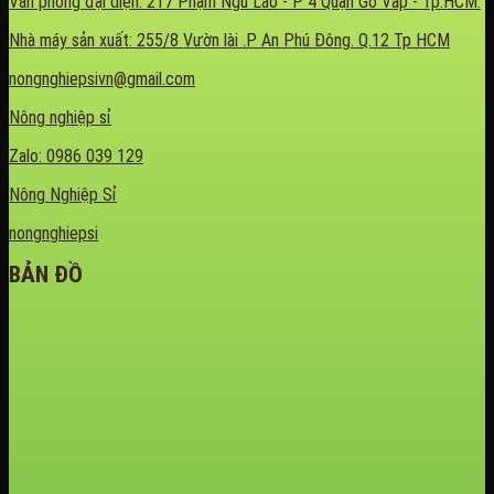
Văn phòng đại diện: 217 Phạm Ngũ Lão - P 4 Quận Gò Vấp - Tp.HCM.
Nhà máy sản xuất: 255/8 Vườn lài .P An Phú Đông. Q.12 Tp HCM
nongnghiepsivn@gmail.com
Nông nghiệp sỉ
Zalo: 0986 039 129
Nông Nghiệp Sỉ
nongnghiepsi
BẢN ĐỒ