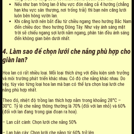
Nếu như bạn trồng lan ở khu vực đón nắng cả 4 hướng (chẳng
hạn khu vực sân thượng, nơi trống trải) thì bạn nên căng lưới
luôn bên hông vườn lan.
Khi căng lưới nên bắt đầu từ chiều ngang theo hướng Bắc Nam
đến chiều dọc theo hướng Đông Tây. Như vậy ánh sáng mặt
trời sẽ chiếu ngang sợi lưới nằm ngang, phân tán đều ánh sáng
đến không gian bên dưới nhất.
4. Làm sao để chọn lưới che nắng phù hợp cho
giàn lan?
Hoa lan có rất nhiều loại. Mỗi loại thích ứng với điều kiện sinh trưởng
và môi trường phát triển khác nhau. Có độ che nắng khác nhau. Do
vậy, tùy vào từng loại hoa lan mà bạn có thể lựa chọn loại lưới che
nắng phù hợp nhất.
Theo đó, nhiệt độ trồng lan thích hợp nằm trong khoảng 28°C –
30°C. Tỷ lệ che nắng thông thường là 70% (đối với lan nhỏ) và 60%
(đối với lan đang trong giai đoạn ra hoa).
– Lan cắt cành: Chọn lưới che nắng 50%
– Lan bán cây: Chọn lưới che nắng từ 60% trở lên