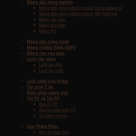
Màng phủ nông nghiệp
Màng phủ nông nghiệp chuẩn nông nghiệp sỉ
Màng phủ nông nghiệp khách đặt thiết kế
Màng rau màu
Màng nhà kính
Màng PE
Màng phủ công trình
Màng chống thấm HDPE
Màng che rau màu
Lưới che nắng
Lưới lan đen
Lưới lan xanh
Lưới chắn côn trùng
Túi ươm 2 da
Đinh ghim màng phủ
Túi PE và Túi PP
Bao bì PE
Bao bì phân bón PE
Túi niêm phong
Sản Phẩm Khác
Bao bì phân bón