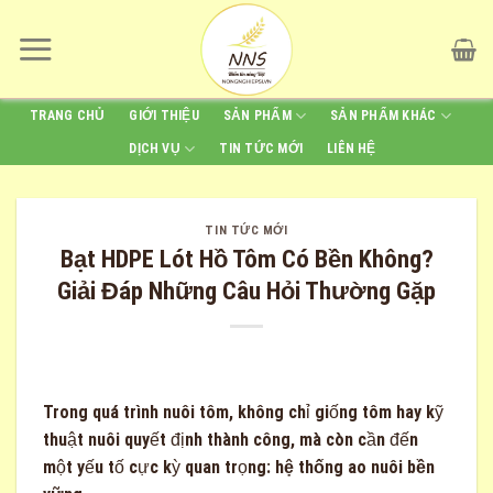
Skip
to
content
TRANG CHỦ
GIỚI THIỆU
SẢN PHẨM
SẢN PHẨM KHÁC
DỊCH VỤ
TIN TỨC MỚI
LIÊN HỆ
TIN TỨC MỚI
Bạt HDPE Lót Hồ Tôm Có Bền Không?
Giải Đáp Những Câu Hỏi Thường Gặp
Trong quá trình nuôi tôm, không chỉ giống tôm hay kỹ
thuật nuôi quyết định thành công, mà còn cần đến
một yếu tố cực kỳ quan trọng:
hệ thống ao nuôi bền