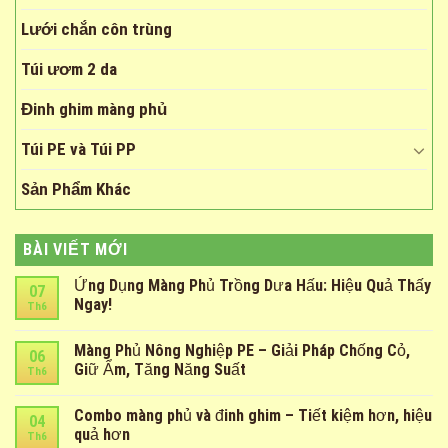
Lưới chắn côn trùng
Túi ươm 2 da
Đinh ghim màng phủ
Túi PE và Túi PP
Sản Phẩm Khác
BÀI VIẾT MỚI
Ứng Dụng Màng Phủ Trồng Dưa Hấu: Hiệu Quả Thấy
07
Ngay!
Th6
Màng Phủ Nông Nghiệp PE – Giải Pháp Chống Cỏ,
06
Giữ Ẩm, Tăng Năng Suất
Th6
Combo màng phủ và đinh ghim – Tiết kiệm hơn, hiệu
04
quả hơn
Th6