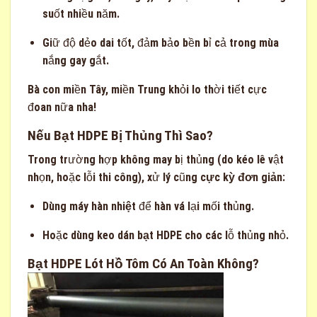
suốt nhiều năm.
Giữ độ dẻo dai tốt, đảm bảo bền bỉ cả trong mùa
nắng gay gắt.
Bà con miền Tây, miền Trung khỏi lo thời tiết cực
đoan nữa nha!
Nếu Bạt HDPE Bị Thủng Thì Sao?
Trong trường hợp không may bị thủng (do kéo lê vật
nhọn, hoặc lỗi thi công), xử lý cũng
cực kỳ đơn giản
:
Dùng
máy hàn nhiệt
để hàn vá lại mối thủng.
Hoặc dùng
keo dán bạt HDPE
cho các lỗ thủng nhỏ.
Bạt HDPE Lót Hồ Tôm Có An Toàn Không?