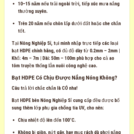
10–15 năm
nếu trải ngoài trời, tiếp xúc mưa nắng
thường xuyên.
Trên 20 năm
nếu chôn lấp dưới đất hoặc che chắn
tốt.
Tại
Nông Nghiệp Sỉ
, tụi mình nhập trực tiếp các loại
bạt HDPE chính hãng, có đủ độ dày từ 0.2mm – 2mm |
Khổ: 4m – 7m | Dài: 50m – 100m phù hợp cho cả ao
tôm truyền thống lẫn nuôi công nghệ cao.
Bạt HDPE Có Chịu Được Nắng Nóng Không?
Câu trả lời chắc chắn là
CÓ
nha!
Bạt HDPE bên Nông Nghiệp Sỉ cung cấp đều được bổ
sung thêm lớp phụ gia
chống tia UV
, cho nên:
Chịu nhiệt độ lên đến
100°C
.
Không bị giòn, nứt gãy, hay mục rách dù phơi nắng