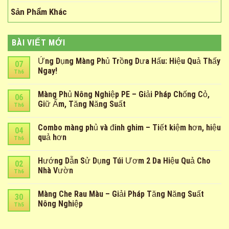
Sản Phẩm Khác
BÀI VIẾT MỚI
Ứng Dụng Màng Phủ Trồng Dưa Hấu: Hiệu Quả Thấy
07
Ngay!
Th6
Màng Phủ Nông Nghiệp PE – Giải Pháp Chống Cỏ,
06
Giữ Ẩm, Tăng Năng Suất
Th6
Combo màng phủ và đinh ghim – Tiết kiệm hơn, hiệu
04
quả hơn
Th6
Hướng Dẫn Sử Dụng Túi Ươm 2 Da Hiệu Quả Cho
02
Nhà Vườn
Th6
Màng Che Rau Màu – Giải Pháp Tăng Năng Suất
30
Nông Nghiệp
Th5