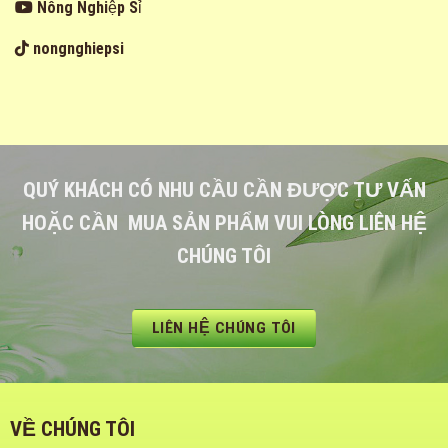
Nông Nghiệp Sỉ
nongnghiepsi
QUÝ KHÁCH CÓ NHU CẦU CẦN ĐƯỢC TƯ VẤN
HOẶC CẦN MUA SẢN PHẨM VUI LÒNG LIÊN HỆ
CHÚNG TÔI
LIÊN HỆ CHÚNG TÔI
VỀ CHÚNG TÔI