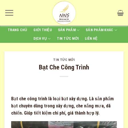
Skip
to
content
TRANG CHỦ
GIỚI THIỆU
SẢN PHẨM
SẢN PHẨM KHÁC
DỊCH VỤ
TIN TỨC MỚI
LIÊN HỆ
TIN TỨC MỚI
Bạt Che Công Trình
Bạt che công trình là loại bạt xây dựng. Là sản phẩm
bạt chuyên dùng trong xây dựng, che nắng mưa, dã
chiến. Giúp tiết kiệm chi phí, giá thành hợp lý.