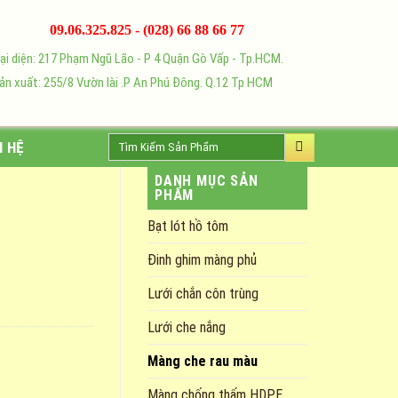
09.06.325.825 - (028) 66 88 66 77
i diện: 217 Phạm Ngũ Lão - P 4 Quận Gò Vấp - Tp.HCM.
n xuất: 255/8 Vườn lài .P An Phú Đông. Q.12 Tp HCM
Tìm
N HỆ
kiếm:
DANH MỤC SẢN
PHẨM
Bạt lót hồ tôm
Đinh ghim màng phủ
Lưới chắn côn trùng
Lưới che nắng
Màng che rau màu
Màng chống thấm HDPE