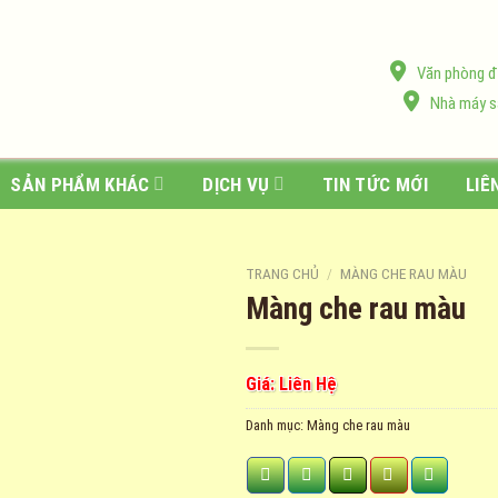
Văn phòng đạ
Nhà máy sả
SẢN PHẨM KHÁC
DỊCH VỤ
TIN TỨC MỚI
LIÊ
TRANG CHỦ
/
MÀNG CHE RAU MÀU
Màng che rau màu
Giá: Liên Hệ
Danh mục:
Màng che rau màu