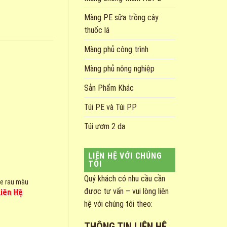
Màng PE sữa trồng cây
thuốc lá
Màng phủ công trình
Màng phủ nông nghiệp
Sản Phẩm Khác
Túi PE và Túi PP
Túi ươm 2 da
LIÊN HỆ VỚI CHÚNG
TÔI
Quý khách có nhu cầu cần
e rau màu
Màng che rau màu
được tư vấn – vui lòng liên
Liên Hệ
Giá: Liên Hệ
hệ với chúng tôi theo:
THÔNG TIN LIÊN HỆ