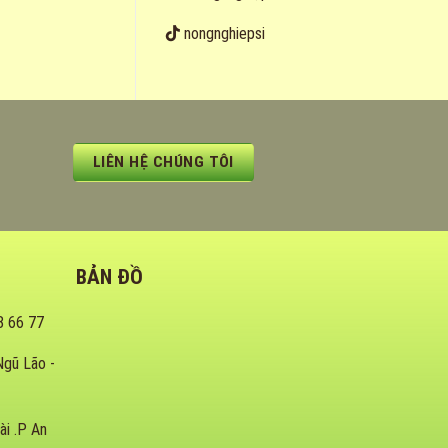
nongnghiepsi
LIÊN HỆ CHÚNG TÔI
BẢN ĐỒ
8 66 77
Ngũ Lão -
ài .P An