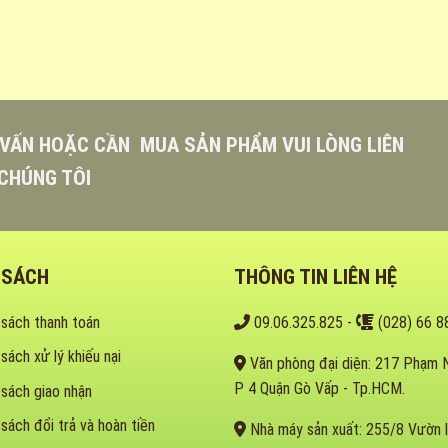
VẤN HOẶC CẦN MUA SẢN PHẨM VUI LÒNG LIÊN
CHÚNG TÔI
 SÁCH
THÔNG TIN LIÊN HỆ
 sách thanh toán
09.06.325.825
-
(028) 66 8
 sách xử lý khiếu nại
Văn phòng đại diện: 217 Phạm 
P 4 Quận Gò Vấp - Tp.HCM.
 sách giao nhận
 sách đổi trả và hoàn tiền
Nhà máy sản xuất: 255/8 Vườn l