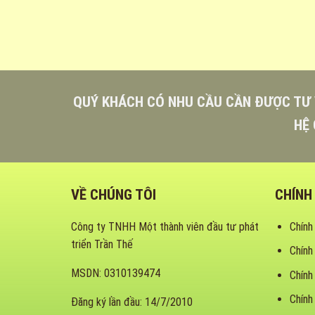
QUÝ KHÁCH CÓ NHU CẦU CẦN ĐƯỢC TƯ 
HỆ 
VỀ CHÚNG TÔI
CHÍNH
Công ty TNHH Một thành viên đầu tư phát
Chính
triển Trần Thế
Chính
MSDN: 0310139474
Chính
Chính
Đăng ký lần đầu: 14/7/2010