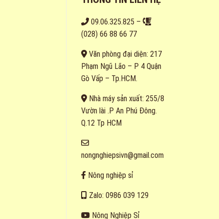
09.06.325.825
–
(028) 66 88 66 77
Văn phòng đại diện: 217
Phạm Ngũ Lão – P 4 Quận
Gò Vấp – Tp.HCM.
Nhà máy sản xuất: 255/8
Vườn lài .P An Phú Đông.
Q.12 Tp HCM
nongnghiepsivn@gmail.com
Nông nghiệp sỉ
Zalo: 0986 039 129
Nông Nghiệp Sỉ