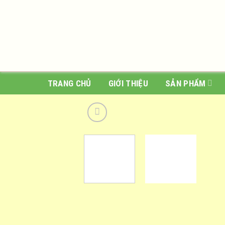
Skip
to
content
TRANG CHỦ
GIỚI THIỆU
SẢN PHẨM